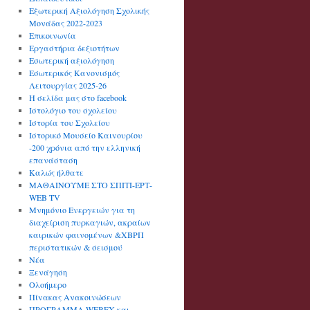
Εξωτερική Αξιολόγηση Σχολικής
Μονάδας 2022-2023
Επικοινωνία
Εργαστήρια δεξιοτήτων
Εσωτερική αξιολόγηση
Εσωτερικός Κανονισμός
Λειτουργίας 2025-26
Η σελίδα μας στο facebook
Ιστολόγιο του σχολείου
Ιστορία του Σχολείου
Ιστορικό Μουσείο Καινουρίου
-200 χρόνια από την ελληνική
επανάσταση
Καλώς ήλθατε
ΜΑΘΑΙΝΟΥΜΕ ΣΤΟ ΣΠΙΤΙ-ΕΡΤ-
WEB TV
Μνημόνιο Ενεργειών για τη
διαχείριση πυρκαγιών, ακραίων
καιρικών φαινομένων &ΧΒΡΠ
περιστατικών & σεισμού
Νέα
Ξενάγηση
Ολοήμερο
Πίνακας Ανακοινώσεων
ΠΡΟΓΡΑΜΜΑ WEBEX και