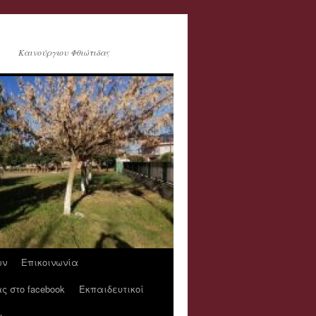
Καινούργιου Φθιώτιδας
ων
Επικοινωνία
ς στο facebook
Εκπαιδευτικοί
υ