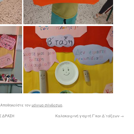
. Αποθηκεύστε τον
μόνιμο σύνδεσμο
.
Σ ΔΡΑΣΗ
Καλοκαιρινή γιορτή Γ΄και Δ΄τάξεων
→