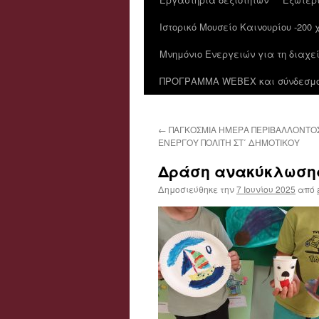
Ιστορικό Μουσείο Καινουρίου -200
Μνημόνιο Ενεργειών για τη διαχε
ΠΡΟΓΡΑΜΜΑ WEBEX και σύνδεσμοι
←
ΠΑΓΚΟΣΜΙΑ ΗΜΕΡΑ ΠΕΡΙΒΑΛΛΟΝΤΟ
ΕΝΕΡΓΟΥ ΠΟΛΙΤΗ ΣΤ΄ ΔΗΜΟΤΙΚΟΥ
Δράση ανακύκλωσης
Δημοσιεύθηκε την
7 Ιουνίου 2025
από