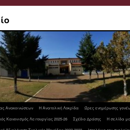
ίο
ας Ανακοινώσεων
Η Ανατολική Λοκρίδα
Ώρες ενημέρωσης γονέ
ός Κανονισμός Λειτουργίας 2025-26
Σχέδιο Δράσης
Η σελίδα μα
κή Αξιολόγηση Σχολικής Μονάδας 2022-2023
Ιστολόγιο του σχολείο