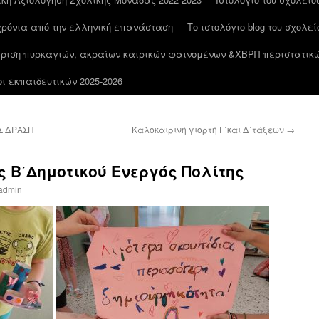
 χρόνια από την ελληνική επανάσταση
Το ιστολόγιο blog του σχολε
ίριση πυρκαγιών, ακραίων καιρικών φαινομένων &ΧΒΡΠ περιστατικώ
 εκπαιδευτικών 2025-2026
Σ ΔΡΑΣΗ
Καλοκαιρινή γιορτή Γ΄και Δ΄τάξεων
→
 Β΄Δημοτικού Ενεργός Πολίτης
admin