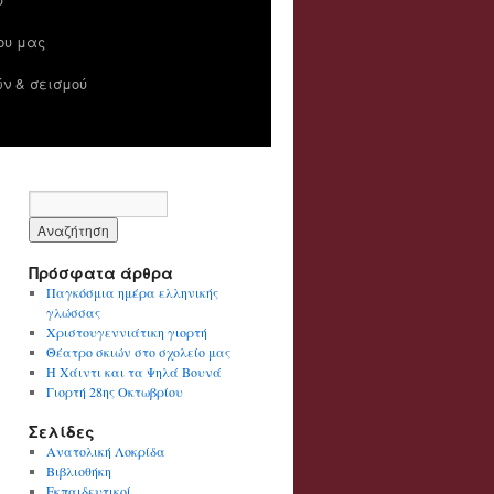
ίου μας
ν & σεισμού
Πρόσφατα άρθρα
Παγκόσμια ημέρα ελληνικής
γλώσσας
Χριστουγεννιάτικη γιορτή
Θέατρο σκιών στο σχολείο μας
Η Χάιντι και τα Ψηλά Βουνά
Γιορτή 28ης Οκτωβρίου
Σελίδες
Ανατολική Λοκρίδα
Βιβλιοθήκη
Εκπαιδευτικοί