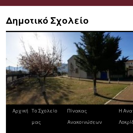
Δημοτικό Σχολείο
Μετάβαση
Αρχική
Το Σχολείο
Πίνακας
Η Ανα
σε
μας
Ανακοινώσεων
Λοκρί
περιεχόμενο