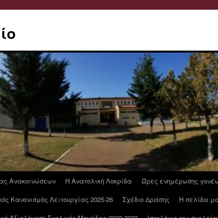
ίο
ας Ανακοινώσεων
Η Ανατολική Λοκρίδα
Ώρες ενημέρωσης γονέ
ός Κανονισμός Λειτουργίας 2025-26
Σχέδιο Δράσης
Η σελίδα μα
κή Αξιολόγηση Σχολικής Μονάδας 2022-2023
Ιστολόγιο του σχολείο