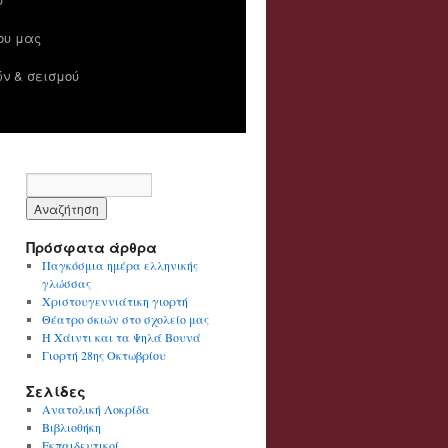
ίου μας
ν & σεισμού
Πρόσφατα άρθρα
Παγκόσμια ημέρα ελληνικής
γλώσσας
Χριστουγεννιάτικη γιορτή
Θέατρο σκιών στο σχολείο μας
Η Χάιντι και τα Ψηλά Βουνά
Γιορτή 28ης Οκτωβρίου
Σελίδες
Ανατολική Λοκρίδα
Βιβλιοθήκη
Εκπαιδευτικοί