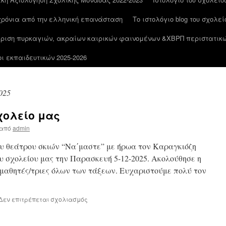
 χρόνια από την ελληνική επανάσταση
Το ιστολόγιο blog του σχολε
ίριση πυρκαγιών, ακραίων καιρικών φαινομένων &ΧΒΡΠ περιστατικώ
 εκπαιδευτικών 2025-2026
025
χολείο μας
από
admin
υ θεάτρου σκιών “Να΄μαστε” με ήρωα τον Καραγκιόζη
υ σχολείου μας την Παρασκευή 5-12-2025. Ακολούθησε η
μαθητές/τριες όλων των τάξεων. Ευχαριστούμε πολύ τον
στο
Δεν επιτρέπεται σχολιασμός
Θέατρο
σκιών
στο