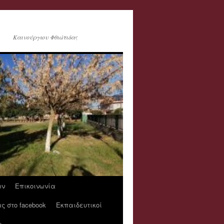
Καινούργιου Φθιώτιδας
ων
Επικοινωνία
ς στο facebook
Εκπαιδευτικοί
υ