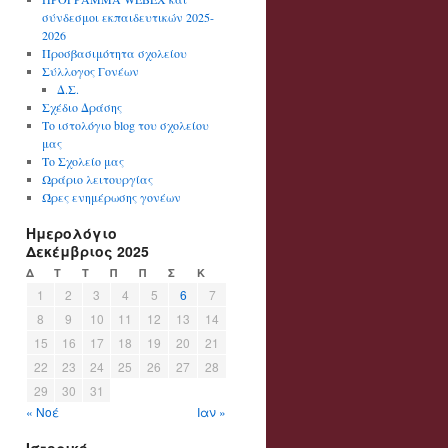
σύνδεσμοι εκπαιδευτικών 2025-
2026
Προσβασιμότητα σχολείου
Σύλλογος Γονέων
Δ.Σ.
Σχέδιο Δράσης
Το ιστολόγιο blog του σχολείου
μας
Το Σχολείο μας
Ωράριο λειτουργίας
Ώρες ενημέρωσης γονέων
Ημερολόγιο
Δεκέμβριος 2025
Δ
Τ
Τ
Π
Π
Σ
Κ
1
2
3
4
5
6
7
8
9
10
11
12
13
14
15
16
17
18
19
20
21
22
23
24
25
26
27
28
29
30
31
« Νοέ
Ιαν »