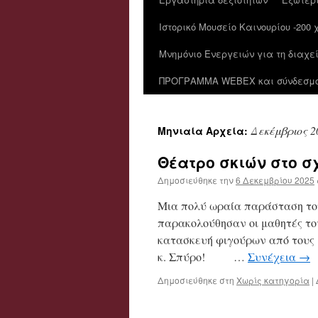
Ιστορικό Μουσείο Καινουρίου -200
Μνημόνιο Ενεργειών για τη διαχε
ΠΡΟΓΡΑΜΜΑ WEBEX και σύνδεσμοι
Δεκέμβριος 2
Μηνιαία Αρχεία:
Θέατρο σκιών στο σ
Δημοσιεύθηκε την
6 Δεκεμβρίου 2025
Μια πολύ ωραία παράσταση το
παρακολούθησαν οι μαθητές το
κατασκευή φιγούρων από τους 
κ. Σπύρο! …
Συνέχεια
→
Δημοσιεύθηκε στη
Χωρίς κατηγορία
|