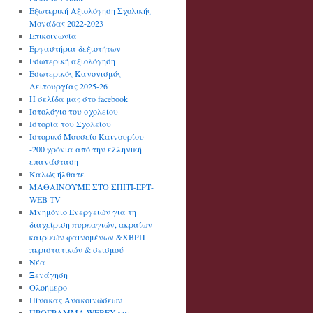
Εξωτερική Αξιολόγηση Σχολικής
Μονάδας 2022-2023
Επικοινωνία
Εργαστήρια δεξιοτήτων
Εσωτερική αξιολόγηση
Εσωτερικός Κανονισμός
Λειτουργίας 2025-26
Η σελίδα μας στο facebook
Ιστολόγιο του σχολείου
Ιστορία του Σχολείου
Ιστορικό Μουσείο Καινουρίου
-200 χρόνια από την ελληνική
επανάσταση
Καλώς ήλθατε
ΜΑΘΑΙΝΟΥΜΕ ΣΤΟ ΣΠΙΤΙ-ΕΡΤ-
WEB TV
Μνημόνιο Ενεργειών για τη
διαχείριση πυρκαγιών, ακραίων
καιρικών φαινομένων &ΧΒΡΠ
περιστατικών & σεισμού
Νέα
Ξενάγηση
Ολοήμερο
Πίνακας Ανακοινώσεων
ΠΡΟΓΡΑΜΜΑ WEBEX και