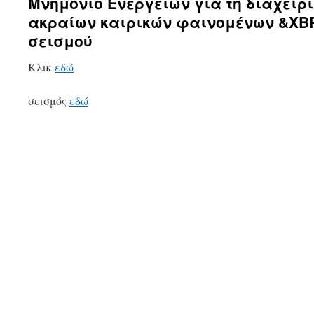
Μνημόνιο Ενεργειών για τη διαχείρ
ακραίων καιρικών φαινομένων &ΧΒΡ
σεισμού
Κλικ
εδώ
σεισμός
εδώ