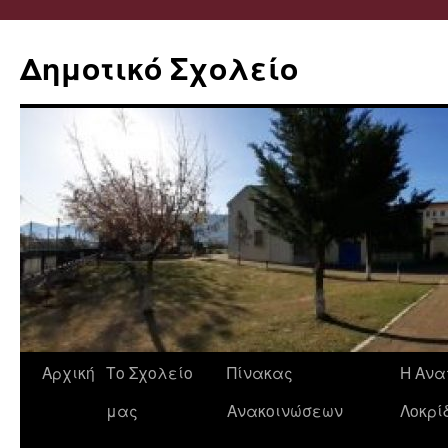
Δημοτικό Σχολείο
Μετάβαση
Αρχική
Το Σχολείο
Πίνακας
Η Ανα
σε
μας
Ανακοινώσεων
Λοκρί
περιεχόμενο