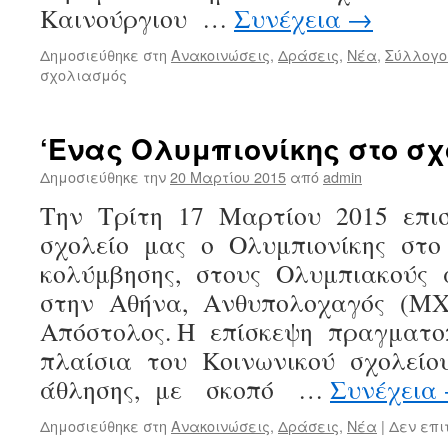
Καινούργιου …
Συνέχεια
→
Δημοσιεύθηκε στη
Ανακοινώσεις
,
Δράσεις
,
Νέα
,
Σύλλογο
στο
σχολιασμός
Η
πρόληψη
της
‘Ενας Ολυμπιονίκης στο σ
παιδικής
παχυσαρκίας
Δημοσιεύθηκε την
20 Μαρτίου 2015
από
admin
Την Τρίτη 17 Μαρτίου 2015 επι
σχολείο μας ο Ολυμπιονίκης στ
κολύμβησης, στους Ολυμπιακούς 
στην Αθήνα, Ανθυπολοχαγός (Μ
Απόστολος. Η επίσκεψη πραγματο
πλαίσια του Κοινωνικού σχολείο
άθλησης, με σκοπό …
Συνέχεια
Δημοσιεύθηκε στη
Ανακοινώσεις
,
Δράσεις
,
Νέα
|
Δεν επι