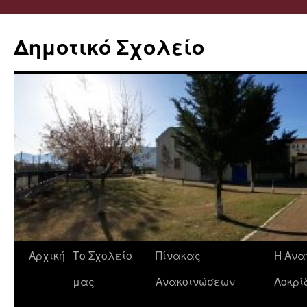
Δημοτικό Σχολείο
Μετάβαση
Αρχική
Το Σχολείο
Πίνακας
Η Ανα
σε
μας
Ανακοινώσεων
Λοκρί
περιεχόμενο