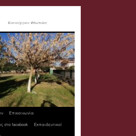
Καινούργιου Φθιώτιδας
ων
Επικοινωνία
ς στο facebook
Εκπαιδευτικοί
υ