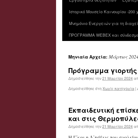
Ιστορικό Μουσείο Καινουρίου -200
Μνημόνιο Ενεργειών για τη διαχε
ΠΡΟΓΡΑΜΜΑ WEBEX και σύνδεσμοι
Μάρτιος 202
Μηνιαία Αρχεία:
Πρόγραμμα γιορτής
Δημοσιεύθηκε την
21 Μαρτίου 2024
α
Δημοσιεύθηκε στη
Χωρίς κατηγορία
|
Εκπαιδευτική επίσ
και στις Θερμοπύλε
Δημοσιεύθηκε την
21 Μαρτίου 2024
α
Η Γ΄και η Δ΄τάξεις του σχολεί