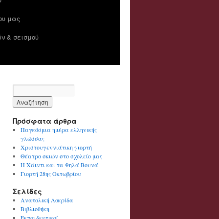
ίου μας
ν & σεισμού
Πρόσφατα άρθρα
Παγκόσμια ημέρα ελληνικής
γλώσσας
Χριστουγεννιάτικη γιορτή
Θέατρο σκιών στο σχολείο μας
Η Χάιντι και τα Ψηλά Βουνά
Γιορτή 28ης Οκτωβρίου
Σελίδες
Ανατολική Λοκρίδα
Βιβλιοθήκη
Εκπαιδευτικοί