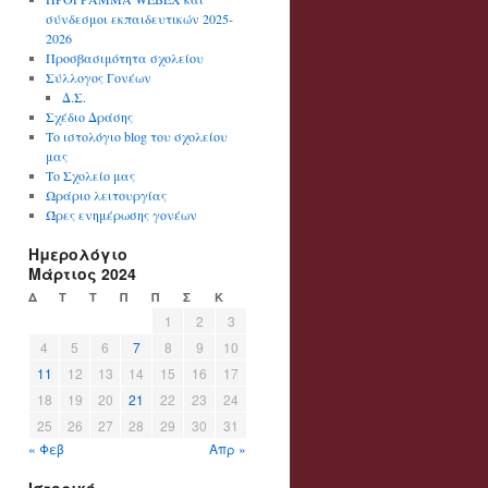
σύνδεσμοι εκπαιδευτικών 2025-
2026
Προσβασιμότητα σχολείου
Σύλλογος Γονέων
Δ.Σ.
Σχέδιο Δράσης
Το ιστολόγιο blog του σχολείου
μας
Το Σχολείο μας
Ωράριο λειτουργίας
Ώρες ενημέρωσης γονέων
Ημερολόγιο
Μάρτιος 2024
Δ
Τ
Τ
Π
Π
Σ
Κ
1
2
3
4
5
6
7
8
9
10
11
12
13
14
15
16
17
18
19
20
21
22
23
24
25
26
27
28
29
30
31
« Φεβ
Απρ »