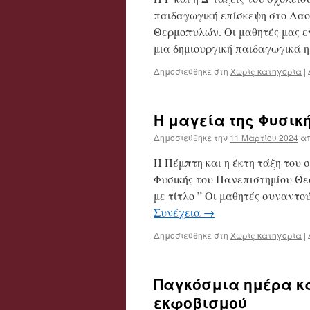
παιδαγωγική επίσκεψη στο Λαο
Θερμοπυλών. Οι μαθητές μας εν
μια δημιουργική παιδαγωγικά 
Δημοσιεύθηκε στη
Χωρίς κατηγορία
|
Η μαγεία της Φυσικ
Δημοσιεύθηκε την
11 Μαρτίου 2024
α
Η Πέμπτη και η έκτη τάξη του 
Φυσικής του Πανεπιστημίου Θε
με τίτλο ” Οι μαθητές συναντο
Συνέχεια
→
Δημοσιεύθηκε στη
Χωρίς κατηγορία
|
Παγκόσμια ημέρα κα
εκφοβισμού