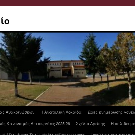
ίο
ας Ανακοινώσεων
Η Ανατολική Λοκρίδα
Ώρες ενημέρωσης γονέ
ός Κανονισμός Λειτουργίας 2025-26
Σχέδιο Δράσης
Η σελίδα μα
κή Αξιολόγηση Σχολικής Μονάδας 2022-2023
Ιστολόγιο του σχολείο