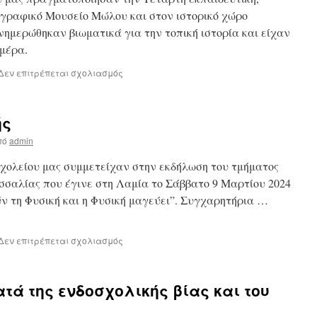
γραφικό Μουσείο Μώλου και στον ιστορικό χώρο
ημερώθηκαν βιωματικά για την τοπική ιστορία και είχαν
ημέρα.
στο
Δεν επιτρέπεται σχολιασμός
Εκπαιδευτική
επίσκεψη
στο
ής
Λαογραφικό
Μουσείο
πό
admin
Μώλου
και
σχολείου μας συμμετείχαν στην εκδήλωση του τμήματος
στις
σσαλίας που έγινε στη Λαμία το Σάββατο 9 Μαρτίου 2024
Θερμοπύλες.
ύν τη Φυσική και η Φυσική μαγεύει”. Συγχαρητήρια …
στο
Δεν επιτρέπεται σχολιασμός
Η
μαγεία
της
τά της ενδοσχολικής βίας και του
Φυσικής