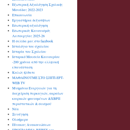
Εξωτερική Αξιολόγηση Σχολικής
Μονάδας 2022-2023
Επικοινωνία
Εργαστήρια δεξιοτήτων
Εσωτερική αξιολόγηση
Εσωτερικός Κανονισμός
Λειτουργίας 2025-26
Η σελίδα μας στο facebook
Ιστολόγιο του σχολείου
Ιστορία του Σχολείου
Ιστορικό Μουσείο Καινουρίου
-200 χρόνια από την ελληνική
επανάσταση
Καλώς ήλθατε
ΜΑΘΑΙΝΟΥΜΕ ΣΤΟ ΣΠΙΤΙ-ΕΡΤ-
WEB TV
Μνημόνιο Ενεργειών για τη
διαχείριση πυρκαγιών, ακραίων
καιρικών φαινομένων &ΧΒΡΠ
περιστατικών & σεισμού
Νέα
Ξενάγηση
Ολοήμερο
Πίνακας Ανακοινώσεων
ΠΡΟΓΡΑΜΜΑ WEBEX και