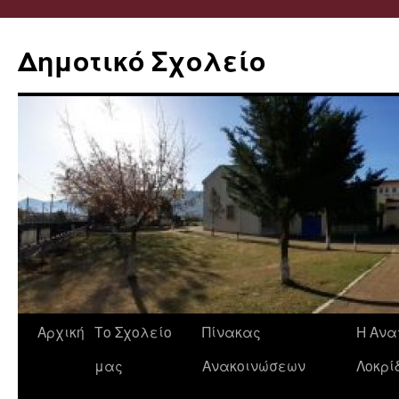
Δημοτικό Σχολείο
Μετάβαση
Αρχική
Το Σχολείο
Πίνακας
Η Ανα
σε
μας
Ανακοινώσεων
Λοκρί
περιεχόμενο