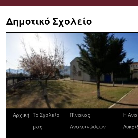
Δημοτικό Σχολείο
Μετάβαση
Αρχική
Το Σχολείο
Πίνακας
Η Ανα
σε
μας
Ανακοινώσεων
Λοκρί
περιεχόμενο