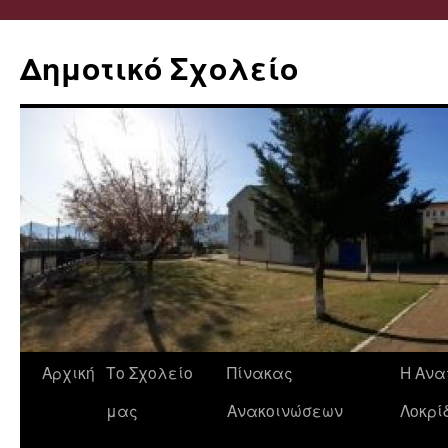
Δημοτικό Σχολείο
Μετάβαση
Αρχική
Το Σχολείο
Πίνακας
Η Ανα
σε
μας
Ανακοινώσεων
Λοκρί
περιεχόμενο