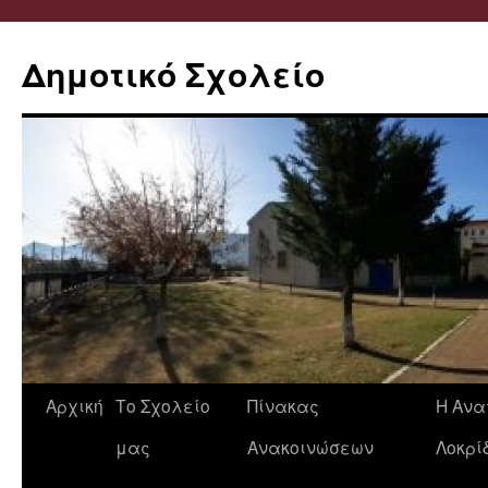
Δημοτικό Σχολείο
Μετάβαση
Αρχική
Το Σχολείο
Πίνακας
Η Ανα
σε
μας
Ανακοινώσεων
Λοκρί
περιεχόμενο