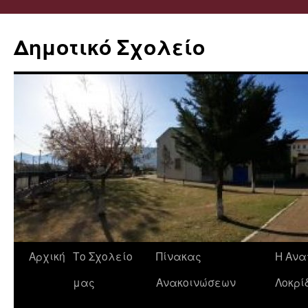
Δημοτικό Σχολείο
Μετάβαση
Αρχική
Το Σχολείο
Πίνακας
Η Ανα
σε
μας
Ανακοινώσεων
Λοκρί
περιεχόμενο