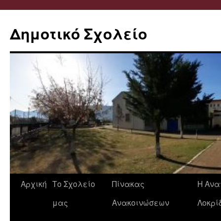
Δημοτικό Σχολείο
Μετάβαση
Αρχική
Το Σχολείο
Πίνακας
Η Ανα
σε
μας
Ανακοινώσεων
Λοκρί
περιεχόμενο