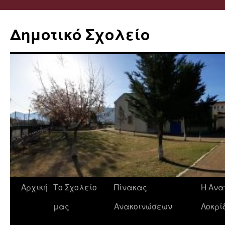
Δημοτικό Σχολείο
Μετάβαση
Αρχική
Το Σχολείο
Πίνακας
Η Ανα
σε
μας
Ανακοινώσεων
Λοκρί
περιεχόμενο