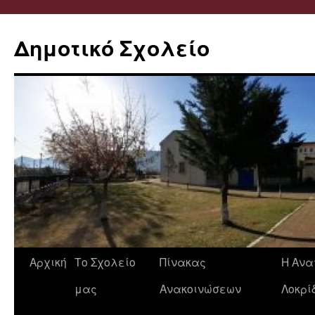
Δημοτικό Σχολείο
Μετάβαση
Αρχική
Το Σχολείο
Πίνακας
Η Ανα
σε
μας
Ανακοινώσεων
Λοκρί
περιεχόμενο