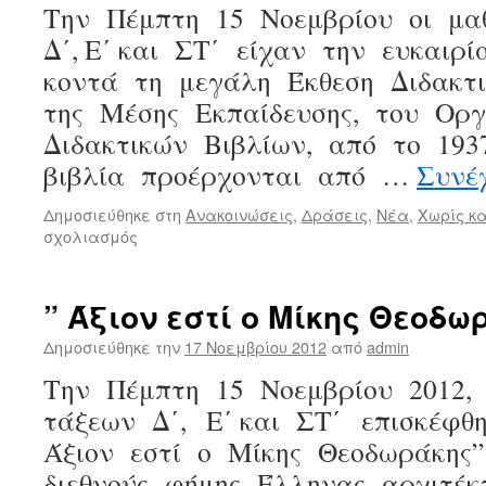
Την Πέμπτη 15 Νοεμβρίου οι μ
Δ΄, Ε΄ και ΣΤ΄ είχαν την ευκαι
κοντά τη μεγάλη Έκθεση Διδακτ
της Μέσης Εκπαίδευσης, του Ορ
Διδακτικών Βιβλίων, από το 193
βιβλία προέρχονται από …
Συνέ
Δημοσιεύθηκε στη
Ανακοινώσεις
,
Δράσεις
,
Νέα
,
Χωρίς κ
στο
σχολιασμός
Δημοτική
Πινακοθήκη
Λαμίας
” Άξιον εστί ο Μίκης Θεοδω
Δημοσιεύθηκε την
17 Νοεμβρίου 2012
από
admin
Την Πέμπτη 15 Νοεμβρίου 2012,
τάξεων Δ΄, Ε΄ και ΣΤ΄ επισκέφθ
Άξιον εστί ο Μίκης Θεοδωράκης”
διεθνούς φήμης Έλληνας αρχιτέ