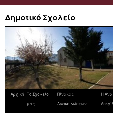
Δημοτικό Σχολείο
Μετάβαση
Αρχική
Το Σχολείο
Πίνακας
Η Ανα
σε
μας
Ανακοινώσεων
Λοκρί
περιεχόμενο