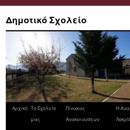
Δημοτικό Σχολείο
Μετάβαση
Αρχική
Το Σχολείο
Πίνακας
Η Ανα
σε
μας
Ανακοινώσεων
Λοκρί
περιεχόμενο