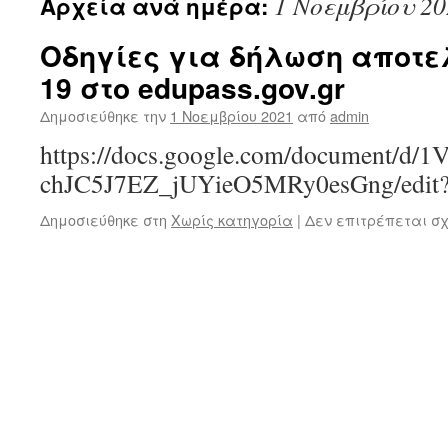
1 Νοεμβρίου 20
Αρχεία ανά ημέρα:
Οδηγίες για δήλωση αποτελ
19 στο edupass.gov.gr
Δημοσιεύθηκε την
1 Νοεμβρίου 2021
από
admin
https://docs.google.com/document/d
chJC5J7EZ_jUYieO5MRy0esGng/edit?
Δημοσιεύθηκε στη
Χωρίς κατηγορία
|
Δεν επιτρέπεται σ