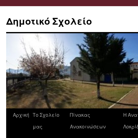
Δημοτικό Σχολείο
Μετάβαση
Αρχική
Το Σχολείο
Πίνακας
Η Ανα
σε
μας
Ανακοινώσεων
Λοκρί
περιεχόμενο