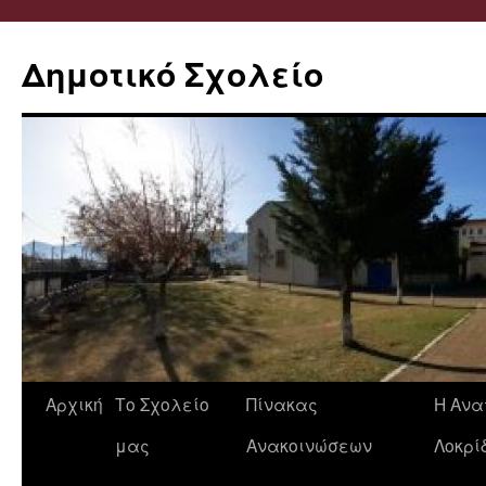
Δημοτικό Σχολείο
Μετάβαση
Αρχική
Το Σχολείο
Πίνακας
Η Ανα
σε
μας
Ανακοινώσεων
Λοκρί
περιεχόμενο